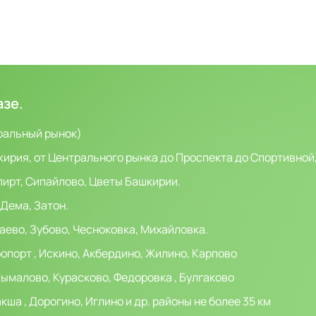
азе.
тральный рынок)
кирия, от Центрального рынка до Проспекта до Спортивной
пирт, Сипайлово, Цветы Башкирии.
 Дема, Затон.
аево, Зубово, Чесноковка, Михайловка.
опорт , Искино, Акбердино, Жилино, Карпово
ымалово, Курасково, Федоровка , Булгаково
ша , Дорогино, Иглино и др. районы не более 35 км