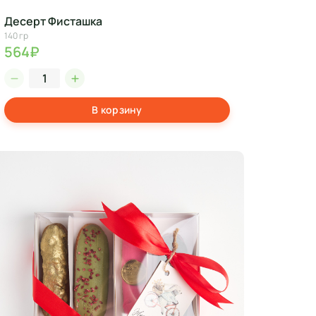
Десерт Фисташка
140 гр
564₽
В корзину