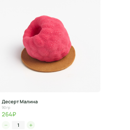
Десерт Малина
90 гр
264₽