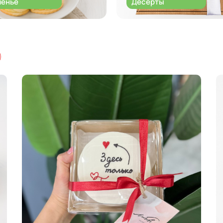
ченье
Десерты