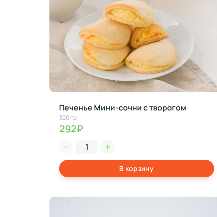
Печенье Мини-сочни с творогом
320 гр
292₽
В корзину