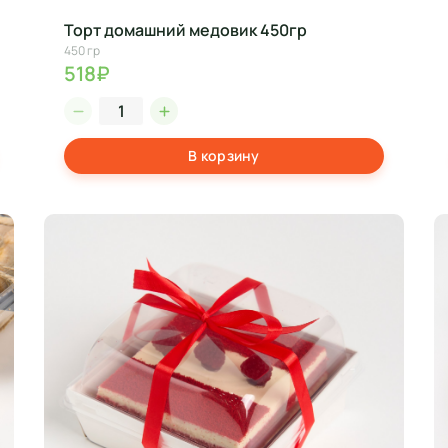
Торт домашний медовик 450гр
450 гр
518₽
В корзину