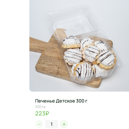
Печенье Детское 300 г
300 гр
223₽