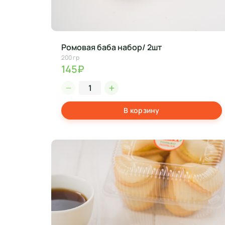
Ромовая баба набор/ 2шт
200 гр
145₽
В корзину