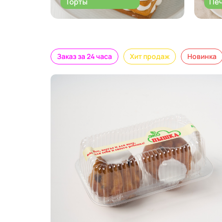
Торты
Пе
Заказ за 24 часа
Хит продаж
Новинка