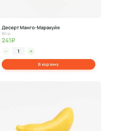
Десерт Манго-Маракуйя
85 гр
241₽
В корзину