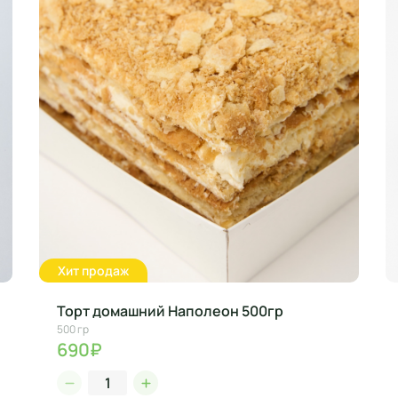
Хит продаж
Торт домашний Наполеон 500гр
500 гр
690₽