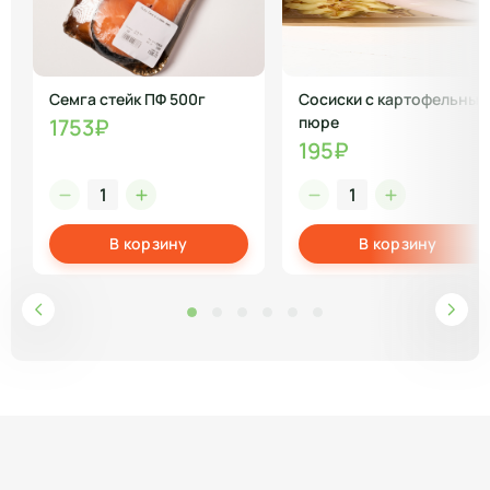
Семга стейк ПФ 500г
Сосиски с картофельным
пюре
1753₽
195₽
В корзину
В корзину