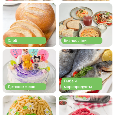
Хлеб
Бизнес ланч
Рыба и
Детское меню
морепродукты