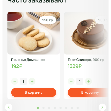
Часто заказывают
250 гр
900 гр
Печенье Домашнее
Торт Сникерс, 900 гр
192₽
1329₽
В корзину
В корзину