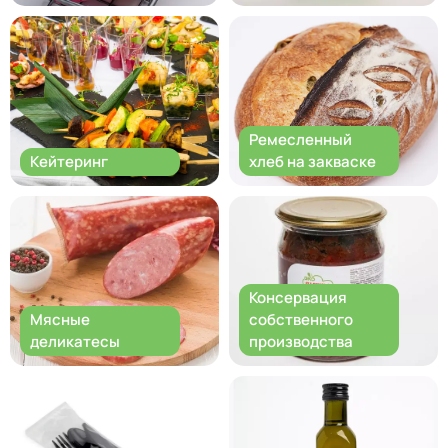
Ремесленный
Кейтеринг
хлеб на закваске
Консервация
Мясные
собственного
деликатесы
производства