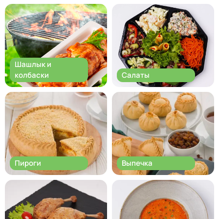
Шашлык и
колбаски
Салаты
Пироги
Выпечка