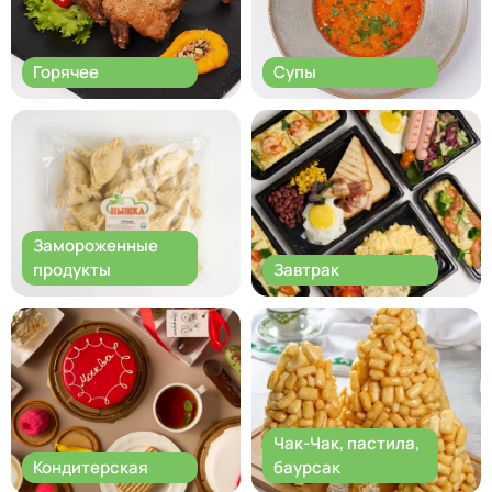
Горячее
Супы
Замороженные
продукты
Завтрак
Чак-Чак, пастила,
Кондитерская
баурсак