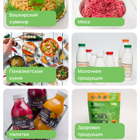
Башкирский
сувенир
Мясо
Паназиатская
Молочная
кухня
продукция
Здоровая
Напитки
продукция