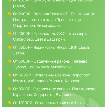
От 1500₽ - Центр (Телецентр – Центральный
рынок)
От 2000₽ - Зеленая Роща до ТЦ Башкирия, от
Центрального рынка до Проспекта до
Спортивной, Нижегородка.
От 3000₽ - Проспект до ДК Синтезспирт,
Сипайлово, Цветы Башкирии.
От 3500₽ - Черниковка, Инорс, ДОК, Дема,
Затон.
От 5000₽ - Отдаленные районы: Нагаево,
Зубово, Чесноковка, Михайловка.
От 6000₽ - Отдаленные районы: Аэропорт ,
Искино, Акбердино, Жилино, Карпово
От 8500₽ - Отдаленные районы: Подымалово,
Курасково, Федоровка , Булгаково
От 12000₽ - Отдаленные районы: Шакша ,