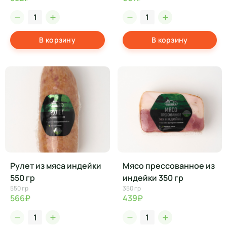
В корзину
В корзину
Рулет из мяса индейки
Мясо прессованное из
550 гр
индейки 350 гр
550 гр
350 гр
566₽
439₽