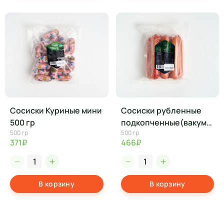
Сосиски Куриные мини
Сосиски рубленные
500 гр
подкопченные(вакум)
500 гр
500 гр
500 гр
371₽
466₽
В корзину
В корзину