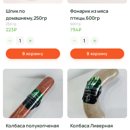
Шпик по
Фонарик из мяса
домашнему,250гр
птицы,600гр
250 гр
600 гр
223₽
794₽
В корзину
В корзину
Колбаса полукопченая
Колбаса Ливерная