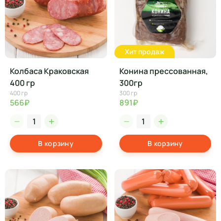
Хит продаж
Колбаса Краковская
Конина прессованная,
400 гр
300гр
400 гр
300 гр
566₽
891₽
В корзину
В корзину