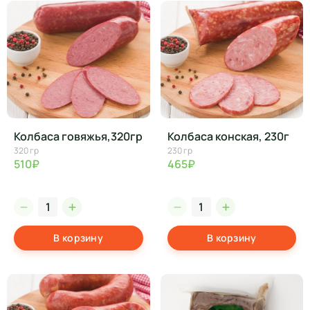
Колбаса говяжья,320гр
Колбаса конская, 230г
320 гр
230 гр
510₽
465₽
В корзину
В корзину