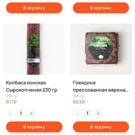
В корзину
В корзину
Колбаса конская
Говядина
Сырокопченая 230 гр
прессованная вареная
230 гр
300 гр
(вакум) 300 гр
817₽
863₽
В корзину
В корзину