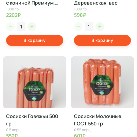
с кониной Премиум,
Деревенская, вес
1000 гр
1000 гр
вес
2202₽
598₽
В корзину
В корзину
Сосиски Говяжьи 500
Сосиски Молочные
гр
ГОСТ 550 гр
0.5 порц
0.55 порц
552₽
601₽