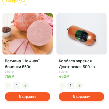
Хит продаж
Ветчина "Нежная"
Колбаса вареная
бочонки 650г
Докторская,500 гр
650 гр
500 гр
759₽
460₽
В корзину
В корзину