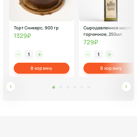
Торт Сникерс, 900 гр
Сыродавленное масло
горчичное, 250мл
1329₽
729₽
В корзину
В корзину