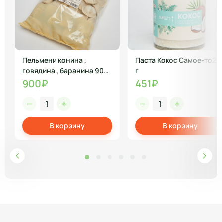
Пельмени конина ,
Паста Кокос Самое-то25
говядина , баранина 900
г
гр
900₽
451₽
В корзину
В корзину