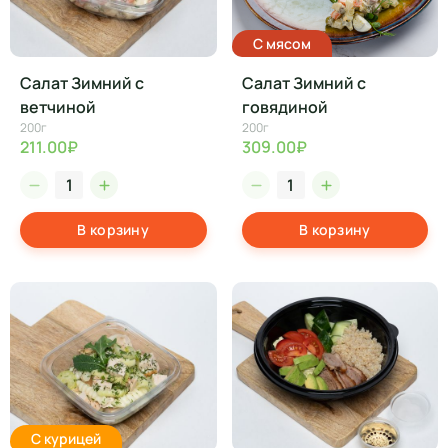
С мясом
Салат Зимний с
Салат Зимний с
ветчиной
говядиной
200г
200г
211.00₽
309.00₽
В корзину
В корзину
С курицей