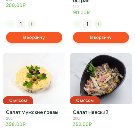
острая
260.00₽
150г
90.00₽
В корзину
В корзину
С мясом
С мясом
Салат Мужские грезы
Салат Невский
200г
200г
398.00₽
352.00₽