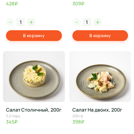
428₽
309₽
В корзину
В корзину
Салат Столичный, 200г
Салат На двоих, 200г
0.2 порц
200 гр
345₽
398₽