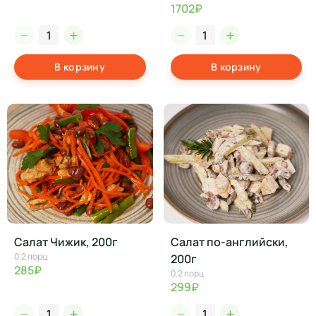
1702₽
В корзину
В корзину
Салат Чижик, 200г
Салат по-английски,
0.2 порц
200г
285₽
0.2 порц
299₽