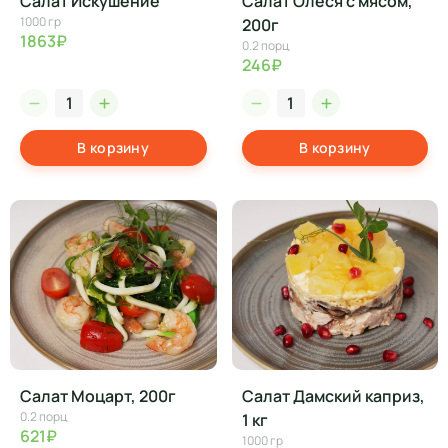
Салат Искушение
Салат Олеся с мясом,
1000 гр
200г
1863₽
0.2 порц
246₽
В корзину
В корзину
Салат Моцарт, 200г
Салат Дамский каприз,
0.2 порц
1 кг
621₽
1000 гр