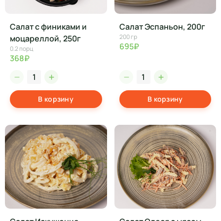
Салат с финиками и
Салат Эспаньон, 200г
200 гр
моцареллой, 250г
695₽
0.2 порц
368₽
В корзину
В корзину