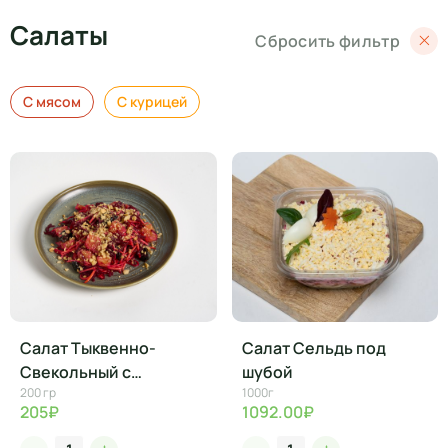
Салаты
Сбросить фильтр
С мясом
С курицей
Салат Тыквенно-
Салат Сельдь под
Свекольный с
шубой
200 гр
1000г
черносливом, 200г
205₽
1092.00₽