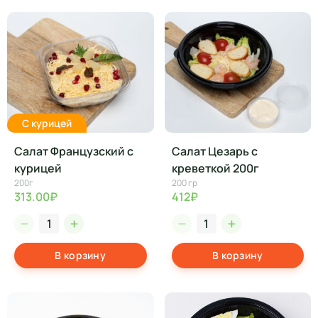
С курицей
Салат Французский с
Салат Цезарь с
курицей
креветкой 200г
200г
200 гр
313.00₽
412₽
В корзину
В корзину