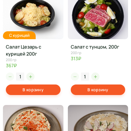
С курицей
Салат Цезарь с
Салат с тунцом, 200г
200 гр
курицей 200г
313₽
200 гр
367₽
В корзину
В корзину