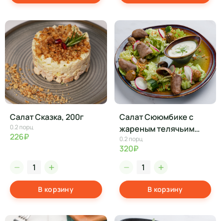
Салат Сказка, 200г
Салат Сююмбике с
0.2 порц
жареным телячьим
226₽
0.2 порц
языком, 200г
320₽
В корзину
В корзину