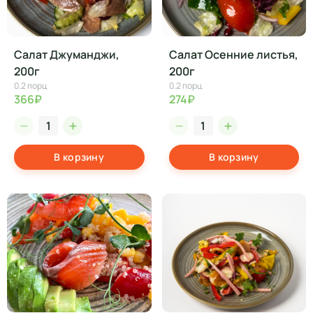
Салат Джуманджи,
Салат Осенние листья,
200г
200г
0.2 порц
0.2 порц
366₽
274₽
В корзину
В корзину