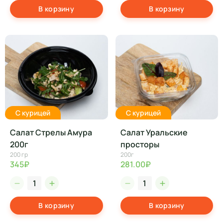
В корзину
В корзину
С курицей
С курицей
Салат Стрелы Амура
Салат Уральские
200г
просторы
200 гр
200г
345₽
281.00₽
В корзину
В корзину