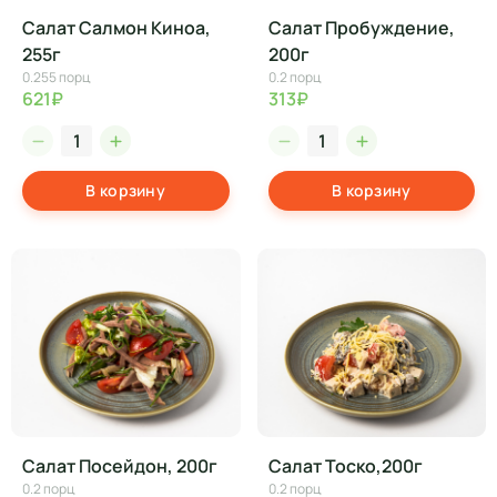
Салат Салмон Киноа,
Салат Пробуждение,
255г
200г
0.255 порц
0.2 порц
621₽
313₽
В корзину
В корзину
Салат Посейдон, 200г
Салат Тоско,200г
0.2 порц
0.2 порц