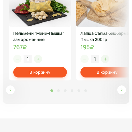
Пельмени "Мини-Пышка"
Лапша Салма бишбармак
замороженные
Пышка 200гр
767₽
195₽
В корзину
В корзину