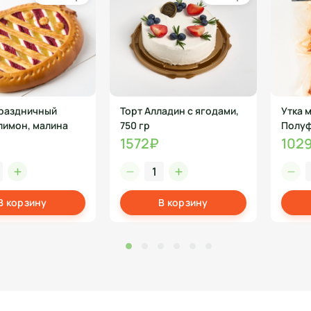
раздничный
Торт Алладин с ягодами,
Утка 
 лимон, малина
750 гр
Полуф
1572₽
102
В корзину
В корзину