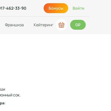
917-462-33-90
Бонусы
Войти
Франшиза
Кейтеринг
0₽
рцы
монный сок.
ра: