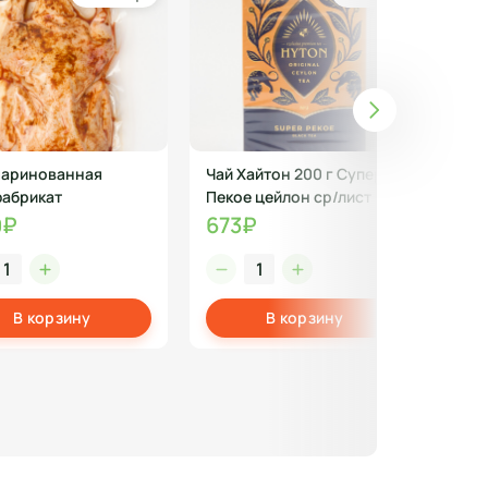
маринованная
Чай Хайтон 200 г Супер
Мяс
абрикат
Пекое цейлон ср/лист
дом
9₽
673₽
51
В корзину
В корзину