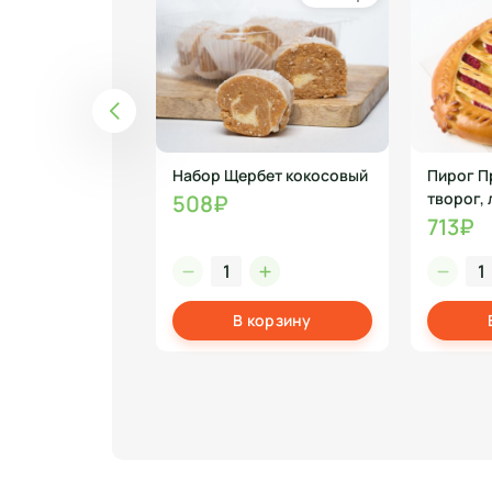
ы куры
Набор Щербет кокосовый
Пирог П
 Стерлибашево
творог,
508₽
713₽
корзину
В корзину