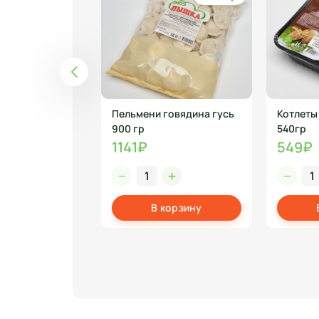
динский с
Пельмени говядина гусь
Котлеты ПФ "Пожарские
900 гр
540гр
1141₽
549₽
корзину
В корзину