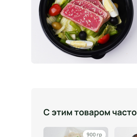
С этим товаром част
450 гр
900 гр