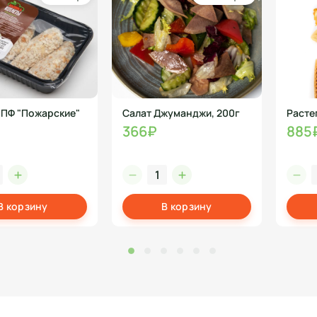
"
Салат Джуманджи, 200г
366₽
885
В корзину
В корзину