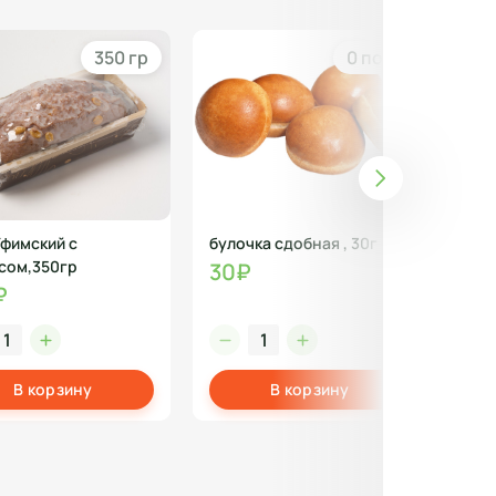
350 гр
0 порц
Уфимский с
булочка сдобная , 30г
Нал
сом,350гр
вес
30₽
₽
15
В корзину
В корзину