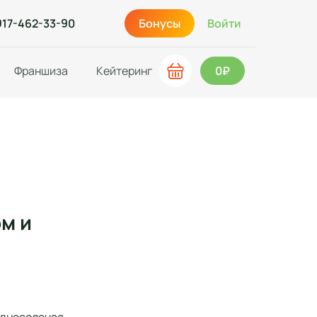
917-462-33-90
Бонусы
Войти
Франшиза
Кейтеринг
0₽
м и