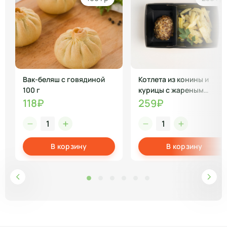
Вак-беляш с говядиной
Котлета из конины и
100 г
курицы с жареным
картофелем
118₽
259₽
В корзину
В корзину