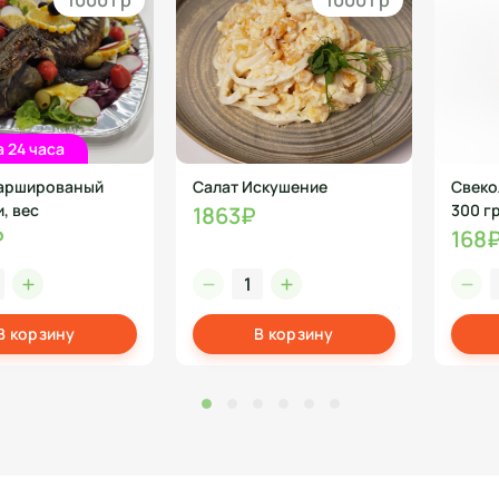
1000 гр
1000 гр
а 24 часа
фаршированый
Салат Искушение
Свеко
, вес
300 г
1863₽
₽
168
В корзину
В корзину