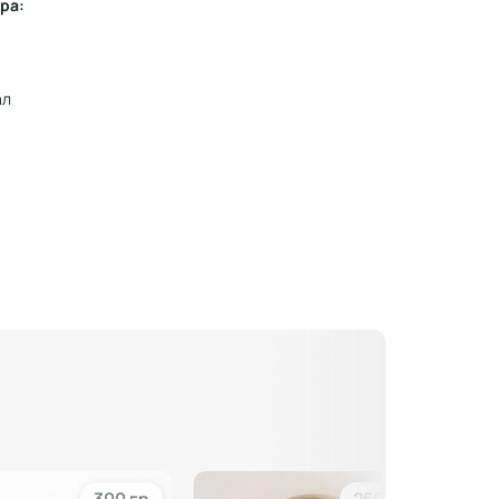
ра:
ал