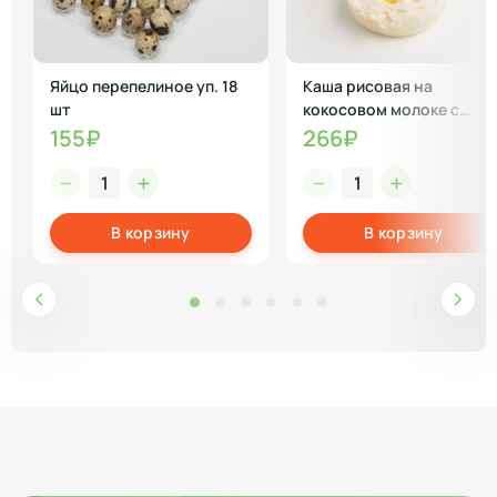
Яйцо перепелиное уп. 18
Каша рисовая на
шт
кокосовом молоке с
манго
155₽
266₽
В корзину
В корзину