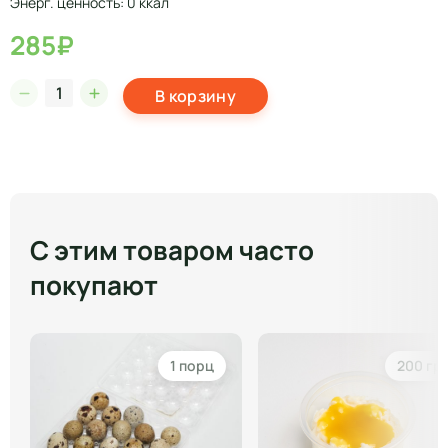
Энерг. ценность: 0 ккал
285₽
В корзину
С этим товаром часто
покупают
1 порц
200 гр