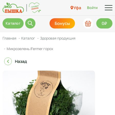
Уфа
Войти
Бонусы
0₽
Каталог
Главная
Каталог
Здоровая продукция
Микрозелень iFermer горох
Назад