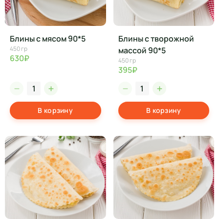
Блины с мясом 90*5
Блины с творожной
450 гр
массой 90*5
630₽
450 гр
395₽
В корзину
В корзину