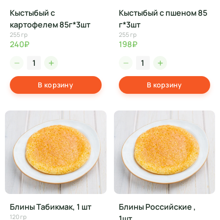
Кыстыбый с
Кыстыбый с пшеном 85
картофелем 85г*3шт
г*3шт
255 гр
255 гр
240₽
198₽
В корзину
В корзину
Блины Табикмак, 1 шт
Блины Российские ,
120 гр
1шт