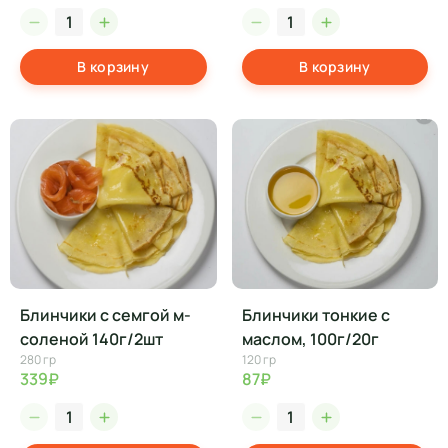
В корзину
В корзину
Блинчики с семгой м-
Блинчики тонкие с
соленой 140г/2шт
маслом, 100г/20г
280 гр
120 гр
339₽
87₽