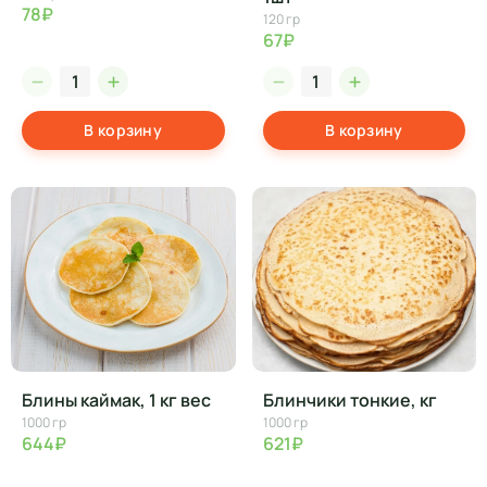
78₽
120 гр
67₽
В корзину
В корзину
Блины каймак, 1 кг вес
Блинчики тонкие, кг
1000 гр
1000 гр
644₽
621₽