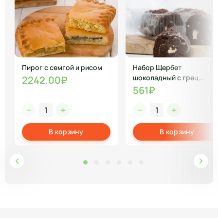
Пирог с семгой и рисом
Набор Щербет
шоколадный с грец
2242.00₽
орехом
561₽
В корзину
В корзину