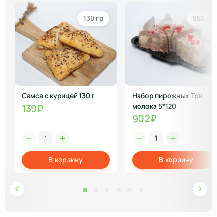
130 гр
550 гр
Самса с курицей 130 г
Набор пирожных Три
молока 5*120
139₽
902₽
В корзину
В корзину