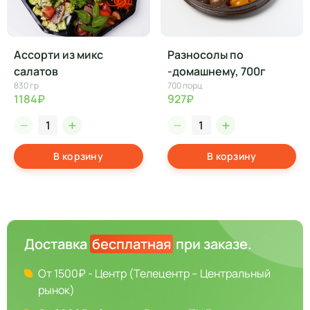
Ассорти из микс
Разносолы по
салатов
-домашнему, 700г
830 гр
700 порц
1184₽
927₽
В корзину
В корзину
Доставка
бесплатная
при заказе.
От 1500₽ - Центр (Телецентр – Центральный
рынок)