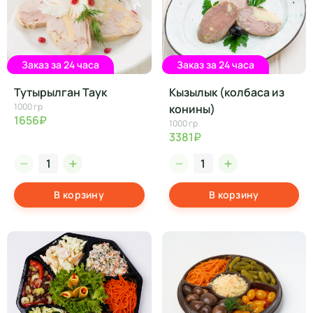
Заказ за 24 часа
Заказ за 24 часа
Тутырылган Таук
Кызылык (колбаса из
1000 гр
конины)
1656₽
1000 гр
3381₽
В корзину
В корзину