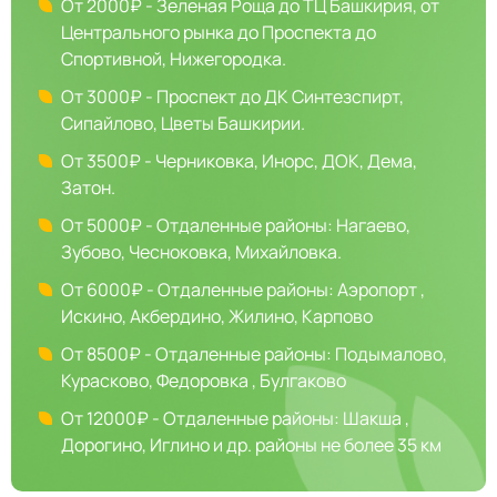
От 2000₽ - Зеленая Роща до ТЦ Башкирия, от
Центрального рынка до Проспекта до
Спортивной, Нижегородка.
От 3000₽ - Проспект до ДК Синтезспирт,
Сипайлово, Цветы Башкирии.
От 3500₽ - Черниковка, Инорс, ДОК, Дема,
Затон.
От 5000₽ - Отдаленные районы: Нагаево,
Зубово, Чесноковка, Михайловка.
От 6000₽ - Отдаленные районы: Аэропорт ,
Искино, Акбердино, Жилино, Карпово
От 8500₽ - Отдаленные районы: Подымалово,
Курасково, Федоровка , Булгаково
От 12000₽ - Отдаленные районы: Шакша ,
Дорогино, Иглино и др. районы не более 35 км