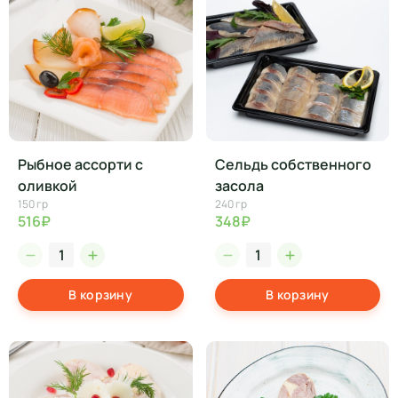
Рыбное ассорти с
Сельдь собственного
оливкой
засола
150 гр
240 гр
516₽
348₽
В корзину
В корзину