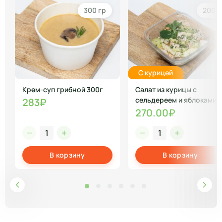
300 гр
200г
С курицей
Крем-суп грибной 300г
Салат из курицы с
сельдереем и яблоками
283₽
270.00₽
В корзину
В корзину