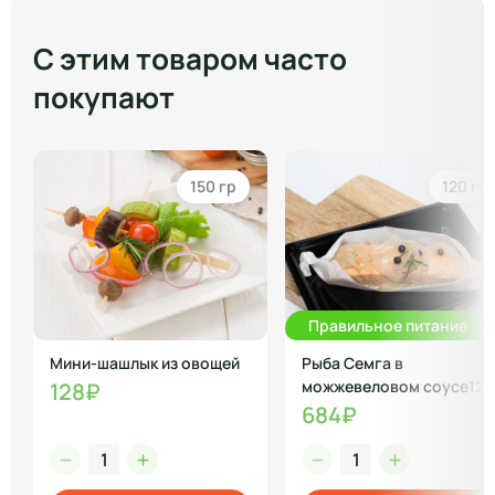
С этим товаром часто
покупают
150 гр
120 гр
Правильное питание
Мини-шашлык из овощей
Рыба Семга в
можжевеловом соусе120
128₽
г
684₽