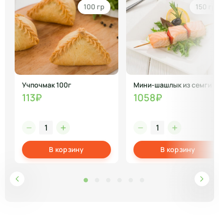
100 гр
150 гр
Учпочмак 100г
Мини-шашлык из семги
113₽
1058₽
В корзину
В корзину