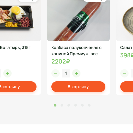
Богатырь, 315г
Колбаса полукопченая с
Салат
кониной Премиум, вес
398
2202₽
В корзину
В корзину