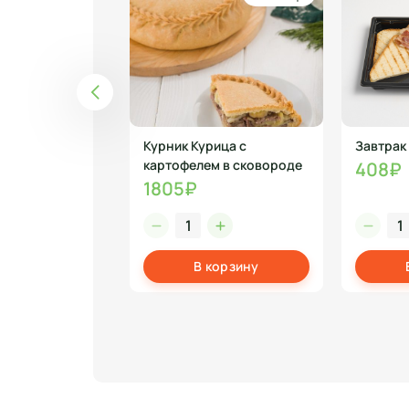
Уч-почмак с Кроликом
Курник Курица с
Завтрак 
картофелем в сковороде
408₽
1805₽
корзину
В корзину