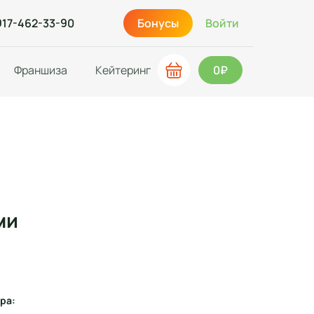
917-462-33-90
Бонусы
Войти
Франшиза
Кейтеринг
0₽
ми
ра: