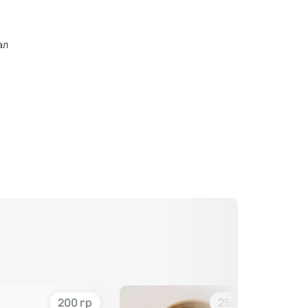
ал
200 гр
250 гр