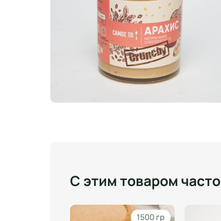
С этим товаром част
120 гр
1500 гр