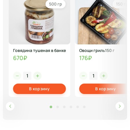
500 гр
150 гр
Говядина тушеная в банке
Овощи гриль150 г
670₽
176₽
В корзину
В корзину