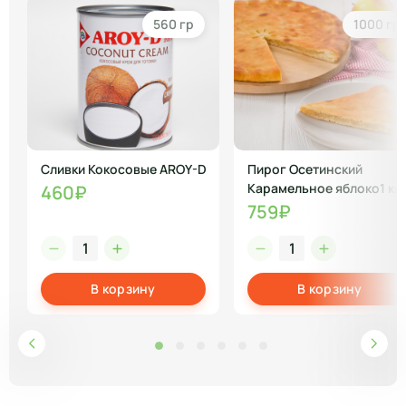
560 гр
1000 гр
Сливки Кокосовые AROY-D
Пирог Осетинский
Карамельное яблоко1 кг
460₽
759₽
В корзину
В корзину