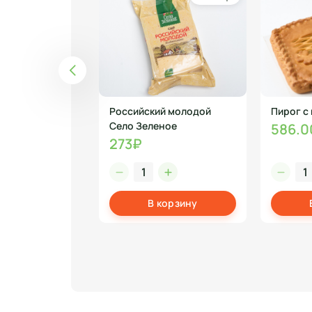
 700 гр
Российский молодой
Пирог с
Село Зеленое
586.0
273₽
корзину
В корзину