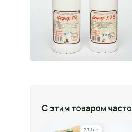
С этим товаром част
700 гр
200 гр