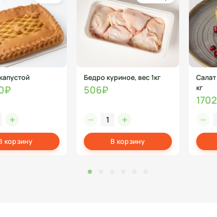
 капустой
Бедро куриное, вес 1кг
Салат
кг
0₽
506₽
170
В корзину
В корзину