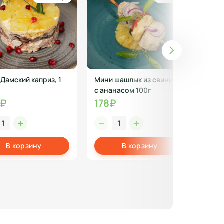
 Дамский каприз, 1
Мини шашлык из свинины
Тор
с ананасом 100г
11
2₽
178₽
В корзину
В корзину