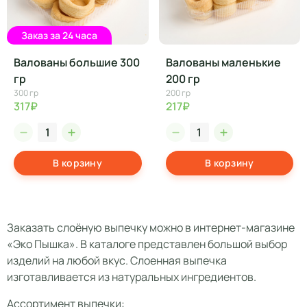
Заказ за 24 часа
Валованы большие 300
Валованы маленькие
гр
200 гр
300 гр
200 гр
317₽
217₽
В корзину
В корзину
Заказать слоёную выпечку можно в интернет-магазине
«Эко Пышка». В каталоге представлен большой выбор
изделий на любой вкус. Слоенная выпечка
изготавливается из натуральных ингредиентов.
Ассортимент выпечки: