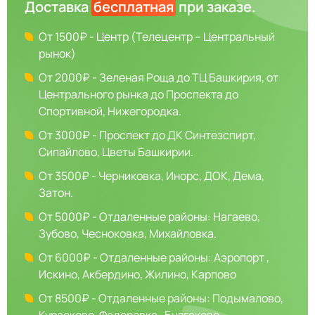
Доставка
бесплатная
при заказе.
От 1500₽ - Центр (Телецентр – Центральный
рынок)
От 2000₽ - Зеленая Роща до ТЦ Башкирия, от
Центрального рынка до Проспекта до
Спортивной, Нижегородка.
От 3000₽ - Проспект до ДК Синтезспирт,
Сипайлово, Цветы Башкирии.
От 3500₽ - Черниковка, Инорс, ДОК, Дема,
Затон.
От 5000₽ - Отдаленные районы: Нагаево,
Зубово, Чесноковка, Михайловка.
От 6000₽ - Отдаленные районы: Аэропорт ,
Искино, Акбердино, Жилино, Карпово
От 8500₽ - Отдаленные районы: Подымалово,