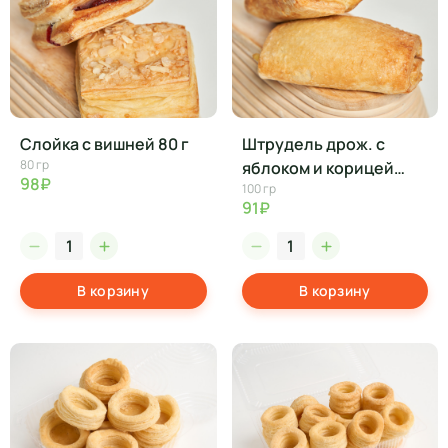
Слойка с вишней 80 г
Штрудель дрож. с
80 гр
яблоком и корицей
98₽
100 гр
100г
91₽
В корзину
В корзину