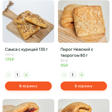
Самса с курицей 130 г
Пирог Невский с
130 гр
творогом 80 г
139₽
80 гр
95₽
В корзину
В корзину