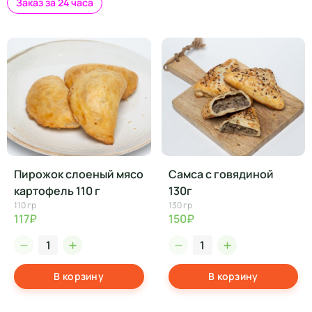
Заказ за 24 часа
Пирожок слоеный мясо
Самса с говядиной
картофель 110 г
130г
110 гр
130 гр
117₽
150₽
В корзину
В корзину