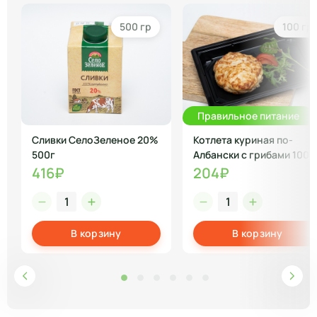
500 гр
100 гр
Правильное питание
Сливки СелоЗеленое 20%
Котлета куриная по-
500г
Албански с грибами 100 г
416₽
204₽
В корзину
В корзину