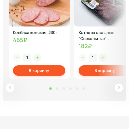
Колбаса конская, 230г
Котлеты овощные
"Свекольные"
465₽
замороженные
182₽
В корзину
В корзину