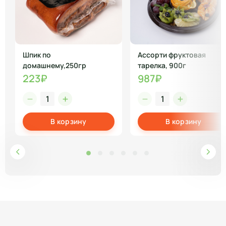
Шпик по
Ассорти фруктовая
домашнему,250гр
тарелка, 900г
223₽
987₽
В корзину
В корзину