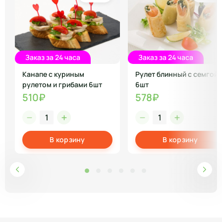
Заказ за 24 часа
Заказ за 24 часа
Канапе с куриным
Рулет блинный с семгой
рулетом и грибами 6шт
6шт
510₽
578₽
В корзину
В корзину