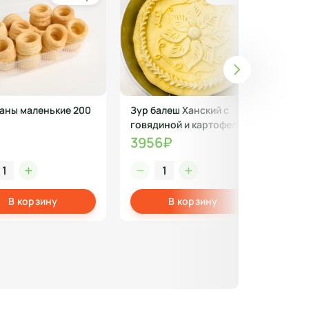
аны маленькие 200
Зур балеш Ханский с
Чак-
говядиной и картофелем
41
в сковороде, п/ф, 2,5кг
₽
3956₽
В корзину
В корзину