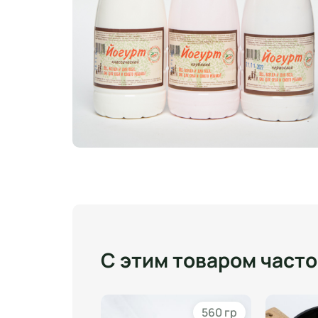
С этим товаром част
210 гр
560 гр