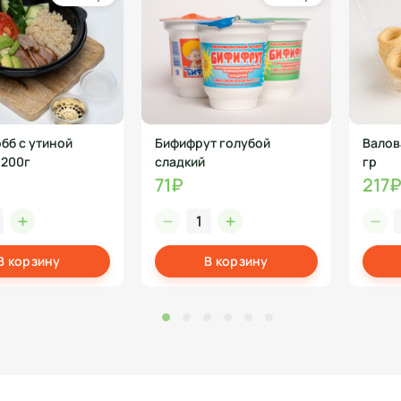
бб с утиной
Бифифрут голубой
Валов
 200г
сладкий
гр
71₽
217
В корзину
В корзину