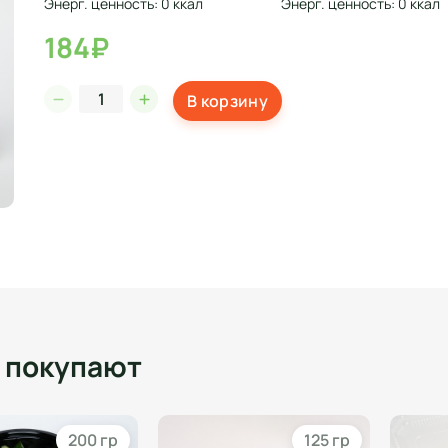
Энерг. ценность: 0 ккал
Энерг. ценность: 0 ккал
184₽
В корзину
о покупают
200 гр
125 гр