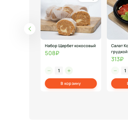
аю , 210г
Набор Щербет кокосовый
Салат Ко
грудкой
508₽
313₽
корзину
В корзину