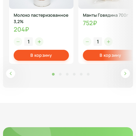
Молоко пастеризованное
Манты Говядина 700г
3,2%
752₽
204₽
В корзину
В корзину