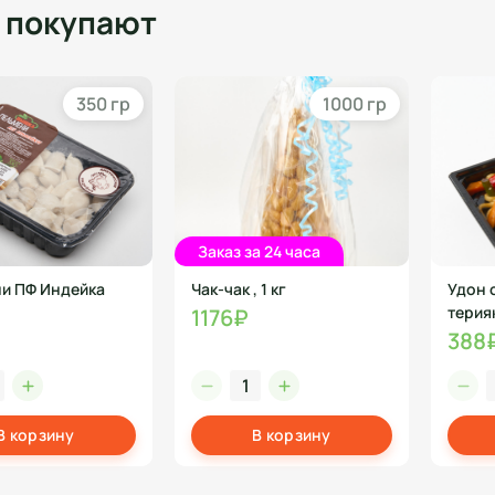
о покупают
350 гр
1000 гр
Заказ за 24 часа
и ПФ Индейка
Чак-чак , 1 кг
Удон 
терияк
1176₽
388
В корзину
В корзину