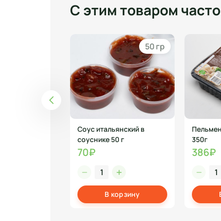
С этим товаром част
100 гр
50 гр
шоколаде 100г
Соус итальянский в
Пельмен
 -
соуснике 50 г
350г
70₽
386₽
корзину
В корзину