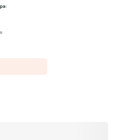
ра:
ал