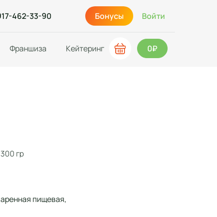
917-462-33-90
Бонусы
Войти
Франшиза
Кейтеринг
0₽
р
300 гр
оваренная пищевая,