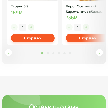
Творог 5%
Пирог Осетинский
Карамельное яблоко
169₽
полуфабрикат
736₽
В корзину
В корзину
Оставить отзыв