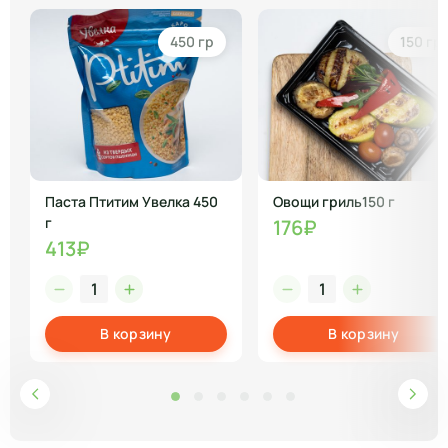
450 гр
150 гр
Паста Птитим Увелка 450
Овощи гриль150 г
г
176₽
413₽
В корзину
В корзину