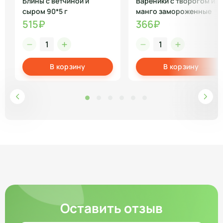
Блины с ветчиной и
Вареники с творогом и
сыром 90*5 г
манго замороженные
515₽
366₽
В корзину
В корзину
Оставить отзыв