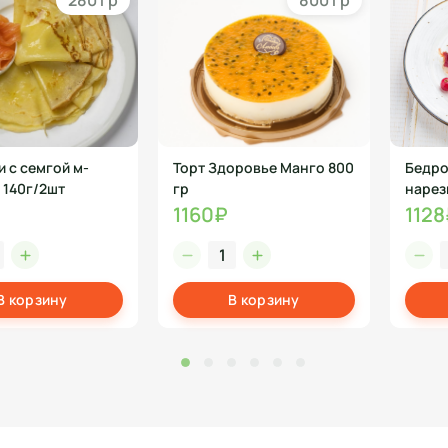
280 гр
800 гр
и с семгой м-
Торт Здоровье Манго 800
Бедро
 140г/2шт
гр
нарез
1160₽
112
В корзину
В корзину