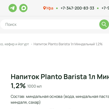
Уфа
+7-347-200-83-33
+7-
о, кефир и йогурт
Напиток Planto Barista 1л Миндальный 1,2%
Напиток Planto Barista 1л М
1,2%
1000 мл
Состав: миндальная основа (вода, миндальная паст
миндаля, сахар)