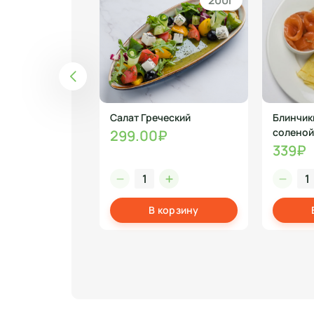
1000 гр
200г
ый квадрат 1
Салат Греческий
Блинчик
соленой
299.00₽
339₽
корзину
В корзину