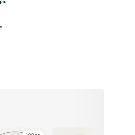
ра:
ал