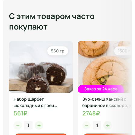
С этим товаром часто
покупают
560 гр
1500 гр
Заказ за 24 часа
Набор Щербет
Зур-бэлиш Ханский с
шоколадный с грец
бараниной в сковороде
орехом
561₽
2748₽