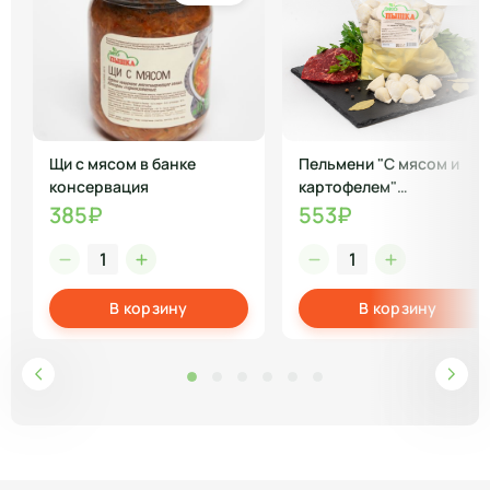
Щи с мясом в банке
Пельмени "С мясом и
консервация
картофелем"
замороженные
385₽
553₽
В корзину
В корзину