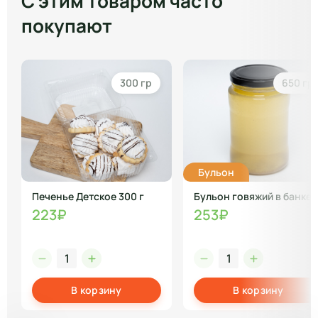
С этим товаром часто
покупают
300 гр
650 гр
Бульон
Печенье Детское 300 г
Бульон говяжий в банке
223₽
253₽
В корзину
В корзину