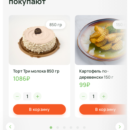
покупают
850 гр
150 гр
Торт Три молока 850 гр
Картофель по-
деревенски 150 г
1086₽
99₽
В корзину
В корзину