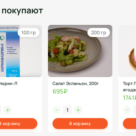
о покупают
100 гр
200 гр
лорин-Л
Салат Эспаньон, 200г
Торт 
ягода
695₽
1741
В корзину
В корзину