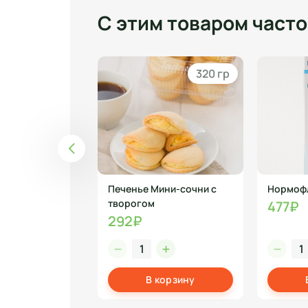
С этим товаром част
330 мл
320 гр
амбуча 0,33
Печенье Мини-сочни с
Нормоф
ун/Оригинал
творогом
477₽
292₽
корзину
В корзину