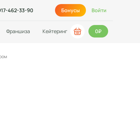
917-462-33-90
Бонусы
Войти
Франшиза
Кейтеринг
0₽
ыром