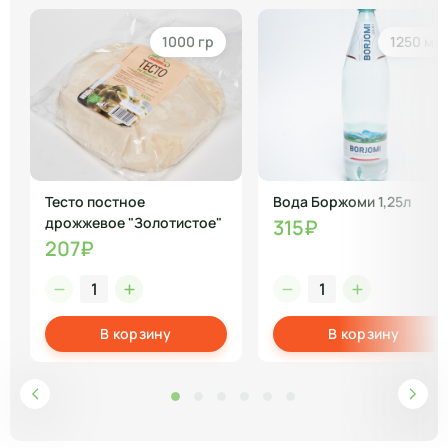
1000 гр
1250 мл
Тесто постное
Вода Боржоми 1,25л
дрожжевое "Золотистое"
315₽
207₽
В корзину
В корзину