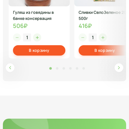
Гуляш из говядины в
Сливки СелоЗеленое 20
банке консервация
500г
506₽
416₽
В корзину
В корзину