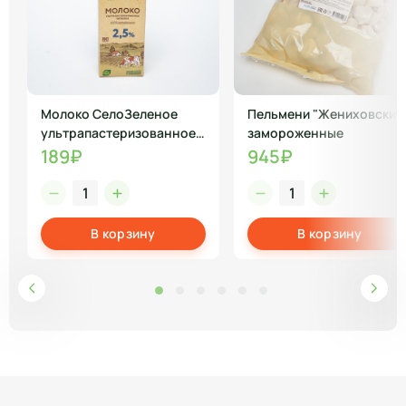
Молоко СелоЗеленое
Пельмени "Жениховские
ультрапастеризованное
замороженные
2,5% 950 г
189₽
945₽
В корзину
В корзину