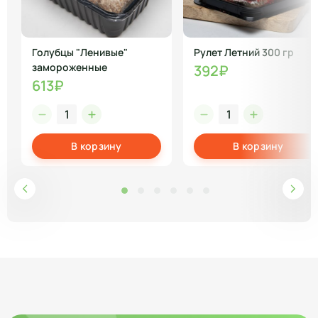
Голубцы "Ленивые"
Рулет Летний 300 гр
замороженные
392₽
613₽
В корзину
В корзину