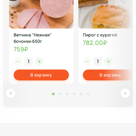
Ветчина "Нежная"
Пирог с курагой
бочонки 650г
782.00₽
759₽
В корзину
В корзину