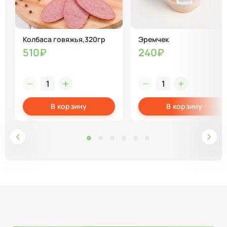
Колбаса говяжья,320гр
Эремчек
510₽
240₽
В корзину
В корзину